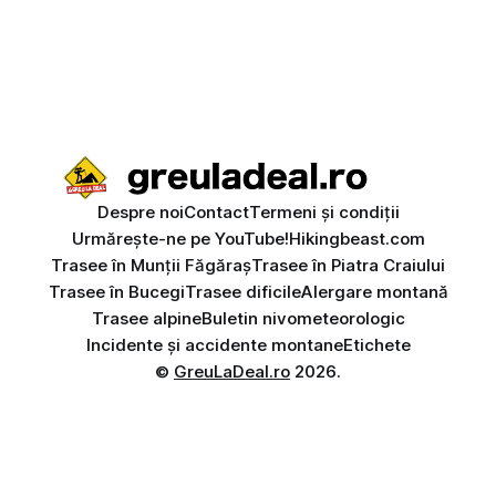
Despre noi
Contact
Termeni și condiții
Urmărește-ne pe YouTube!
Hikingbeast.com
Trasee în Munții Făgăraș
Trasee în Piatra Craiului
Trasee în Bucegi
Trasee dificile
Alergare montană
Trasee alpine
Buletin nivometeorologic
Incidente și accidente montane
Etichete
©
GreuLaDeal.ro
2026.