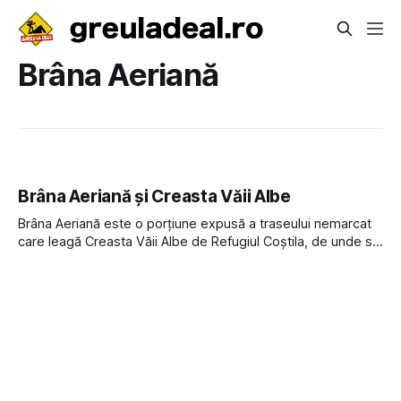
Brâna Aeriană
Brâna Aeriană și Creasta Văii Albe
Brâna Aeriană este o porțiune expusă a traseului nemarcat
care leagă Creasta Văii Albe de Refugiul Coștila, de unde se
poate coborî la Căminul Alpin din Bușteni. Traseul care trece
pe Brâna Aeriană a fost folosit inițial de cățărători pentru a
se retrage din Creasta Văii Albe după ce s-au