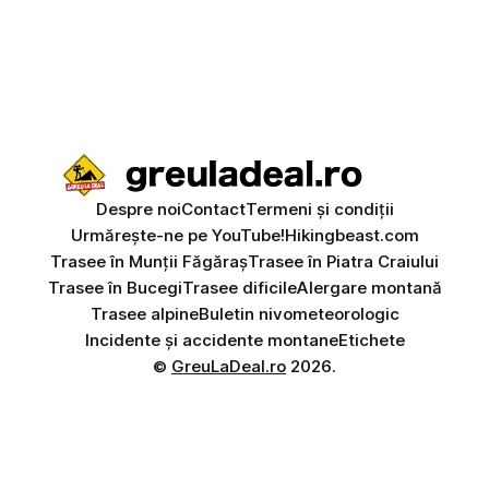
Despre noi
Contact
Termeni și condiții
Urmărește-ne pe YouTube!
Hikingbeast.com
Trasee în Munții Făgăraș
Trasee în Piatra Craiului
Trasee în Bucegi
Trasee dificile
Alergare montană
Trasee alpine
Buletin nivometeorologic
Incidente și accidente montane
Etichete
©
GreuLaDeal.ro
2026.