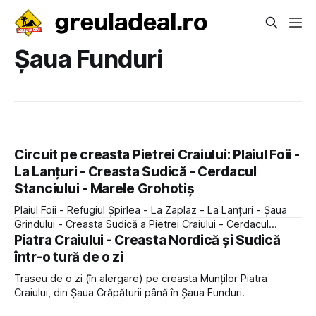
Șaua Funduri
Circuit pe creasta Pietrei Craiului: Plaiul Foii -
La Lanțuri - Creasta Sudică - Cerdacul
Stanciului - Marele Grohotiș
Plaiul Foii - Refugiul Șpirlea - La Zaplaz - La Lanțuri - Șaua
Grindului - Creasta Sudică a Pietrei Craiului - Cerdacul
Stanciului - Marele Grohotiș
Piatra Craiului - Creasta Nordică și Sudică
într-o tură de o zi
Traseu de o zi (în alergare) pe creasta Munților Piatra
Craiului, din Șaua Crăpăturii până în Șaua Funduri.