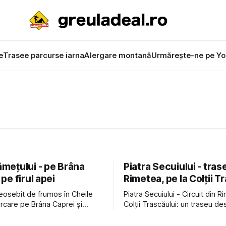
e
Trasee parcurse iarna
Alergare montană
Urmărește-ne pe Yo
âmețului - pe Brâna
Piatra Secuiului - tras
 pe firul apei
Rimetea, pe la Colții T
eosebit de frumos în Cheile
Piatra Secuiului - Circuit din R
urcare pe Brâna Caprei și
Colții Trascăului: un traseu de
rin chei, pe firul apei. Traseu
solicitant, dar cu o vedere p
iculos pe vreme nefavorabilă.
asupra satului Rimetea