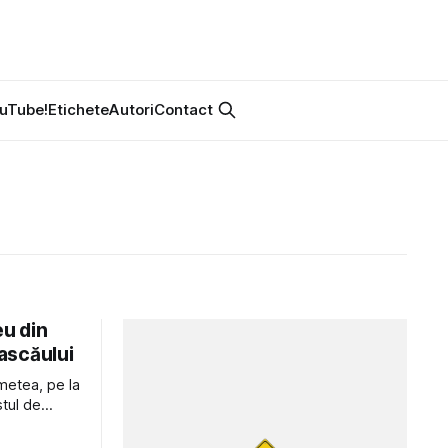
uTube!
Etichete
Autori
Contact
eu din
rascăului
imetea, pe la
stul de
anoramică