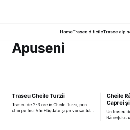
Home
Trasee dificile
Trasee alpin
Apuseni
Traseu Cheile Turzii
Cheile R
Caprei și
Traseu de 2-3 ore în Cheile Turzii, prin
chei pe firul Văii Hășdate și pe versantul
Un traseu d
stâng al văii.
Râmețului: 
întoarcere p
dificil, per