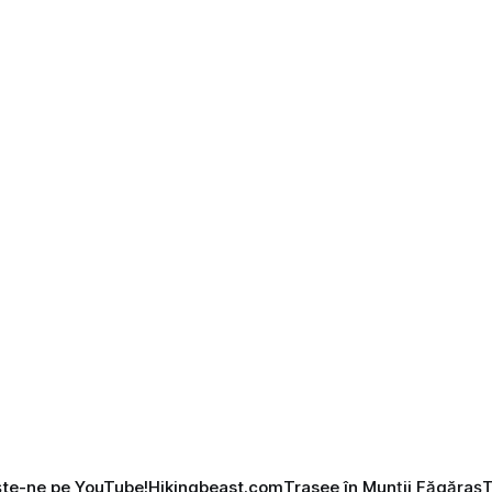
ore.
te-ne pe YouTube!
Hikingbeast.com
Trasee în Munții Făgăraș
T